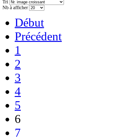
Tri
Nb à afficher
Début
Précédent
1
2
3
4
5
6
7