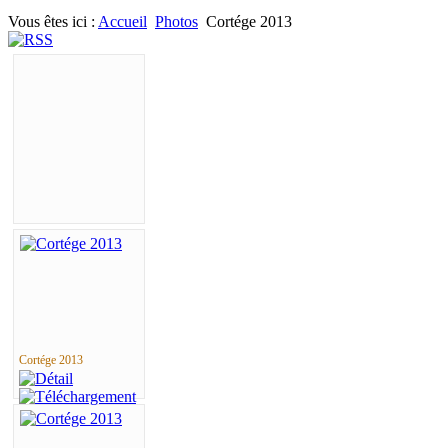
Vous êtes ici :
Accueil
Photos
Cortége 2013
Cortége 2013