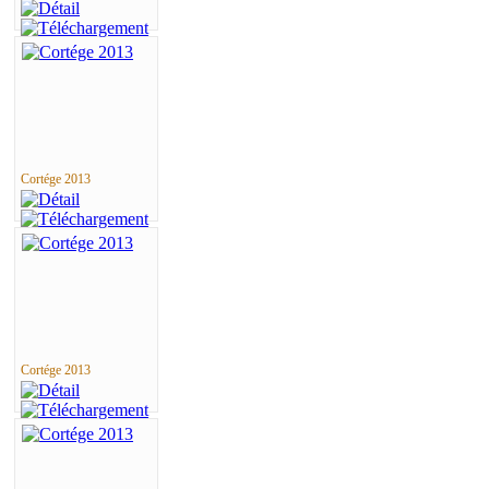
Cortége 2013
Cortége 2013