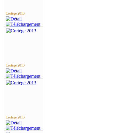
Cortége 2013
Cortége 2013
Cortége 2013