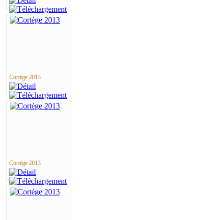
Cortége 2013
Cortége 2013