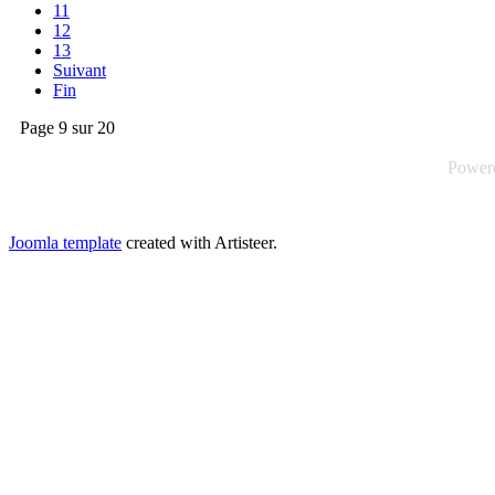
11
12
13
Suivant
Fin
Page 9 sur 20
Power
Joomla template
created with Artisteer.