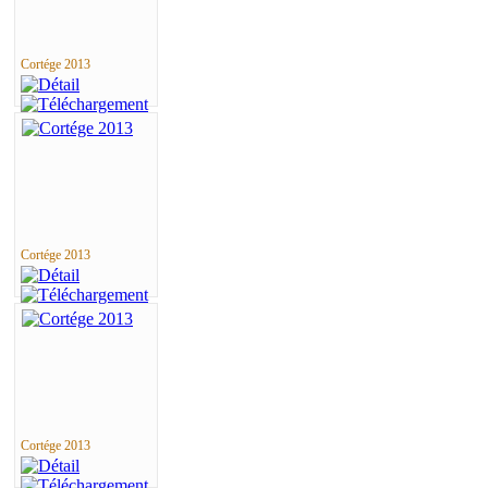
Cortége 2013
Cortége 2013
Cortége 2013